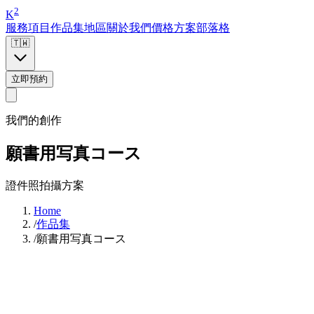
2
K
服務項目
作品集
地區
關於我們
價格方案
部落格
🇹🇼
立即預約
我們的創作
願書用写真コース
證件照拍攝方案
Home
/
作品集
/
願書用写真コース