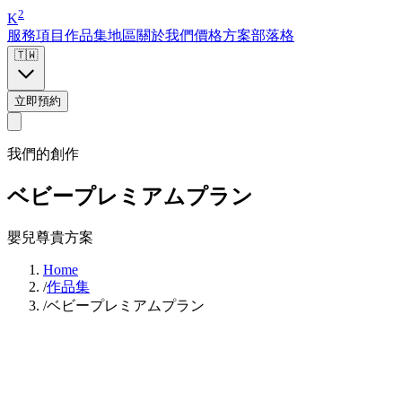
2
K
服務項目
作品集
地區
關於我們
價格方案
部落格
🇹🇼
立即預約
我們的創作
ベビープレミアムプラン
嬰兒尊貴方案
Home
/
作品集
/
ベビープレミアムプラン