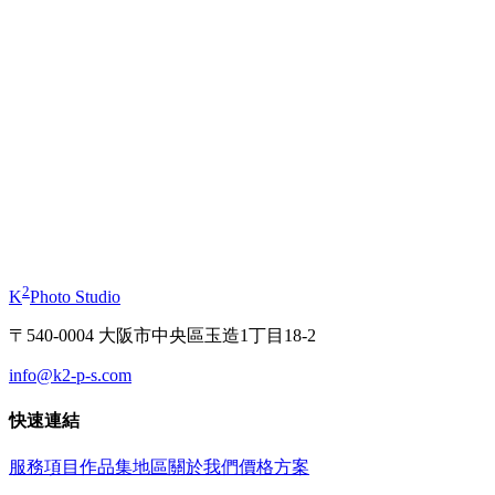
商務肖像
個人形象照
起
¥11,000
起
¥11,000
證件照
和服
起
¥3,630
起
¥1
2
K
Photo Studio
〒540-0004 大阪市中央區玉造1丁目18-2
info@k2-p-s.com
快速連結
服務項目
作品集
地區
關於我們
價格方案