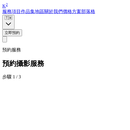
2
K
服務項目
作品集
地區
關於我們
價格方案
部落格
🇹🇼
立即預約
預約服務
預約攝影服務
步驟 1 / 3