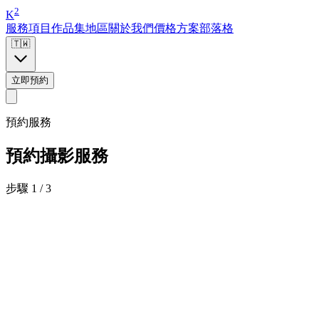
2
K
服務項目
作品集
地區
關於我們
價格方案
部落格
🇹🇼
立即預約
預約服務
預約攝影服務
步驟 1 / 3