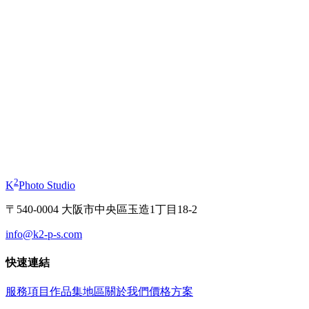
商務肖像
個人形象照
起
¥11,000
起
¥11,000
證件照
和服
起
¥3,630
起
¥1
2
K
Photo Studio
〒540-0004 大阪市中央區玉造1丁目18-2
info@k2-p-s.com
快速連結
服務項目
作品集
地區
關於我們
價格方案