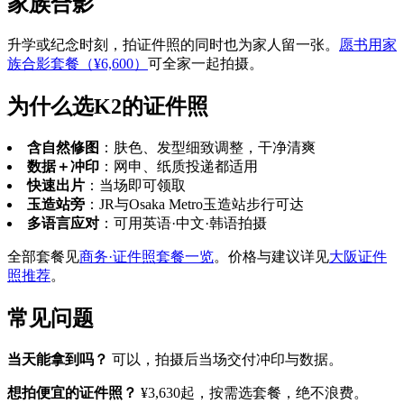
家族合影
升学或纪念时刻，拍证件照的同时也为家人留一张。
愿书用家
族合影套餐（¥6,600）
可全家一起拍摄。
为什么选K2的证件照
含自然修图
：肤色、发型细致调整，干净清爽
数据＋冲印
：网申、纸质投递都适用
快速出片
：当场即可领取
玉造站旁
：JR与Osaka Metro玉造站步行可达
多语言应对
：可用英语·中文·韩语拍摄
全部套餐见
商务·证件照套餐一览
。价格与建议详见
大阪证件
照推荐
。
常见问题
当天能拿到吗？
可以，拍摄后当场交付冲印与数据。
想拍便宜的证件照？
¥3,630起，按需选套餐，绝不浪费。