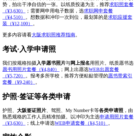
势，拍出干净自信的一张。以纸质投递为主，推荐
求职照套餐
（¥3,630）
；需要网申用电子数据，选
求职网申套餐
（¥4,510）
。想数据和冲印一次到位，最划算的是
求职应援套
装（¥12,100）
。
更多内容请看
大阪求职照推荐指南
。
考试·入学申请照
我们按规格拍摄
入学愿书照片
与
网上报名
用照片。纸质愿书选
愿书用照片套餐（¥4,840）
；网上出愿选
WEB出愿套餐
（¥5,720）
。报考多所学校，推荐方便粘贴管理的
愿书带索引
套餐（¥9,240）
。
护照·签证等各类申请
护照、
大阪签证照片
、驾照、My Number卡等
各类申请照
，由
熟悉规格的工作人员精准拍摄。以冲印为主选
申请用照片套餐
（¥3,630）
；线上申请选
WEB申请套餐（¥4,510）
。