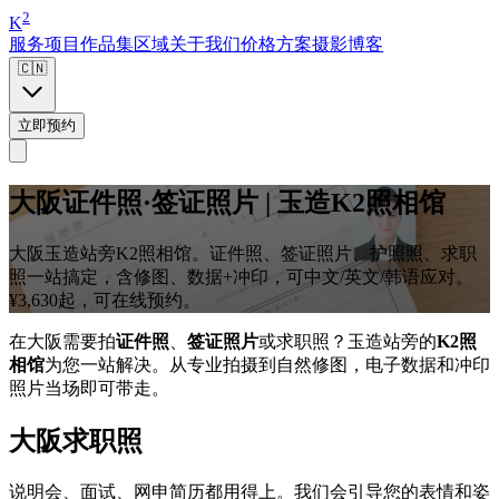
2
K
服务项目
作品集
区域
关于我们
价格方案
摄影博客
🇨🇳
立即预约
大阪证件照·签证照片 | 玉造K2照相馆
大阪玉造站旁K2照相馆。证件照、签证照片、护照照、求职
照一站搞定，含修图、数据+冲印，可中文/英文/韩语应对。
¥3,630起，可在线预约。
在大阪需要拍
证件照
、
签证照片
或求职照？玉造站旁的
K2照
相馆
为您一站解决。从专业拍摄到自然修图，电子数据和冲印
照片当场即可带走。
大阪求职照
说明会、面试、网申简历都用得上。我们会引导您的表情和姿