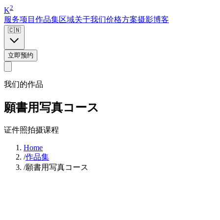
2
K
服务项目
作品集
区域
关于我们
价格方案
摄影博客
🇨🇳
立即预约
我们的作品
願書用写真コース
证件照拍摄课程
Home
/
作品集
/
願書用写真コース