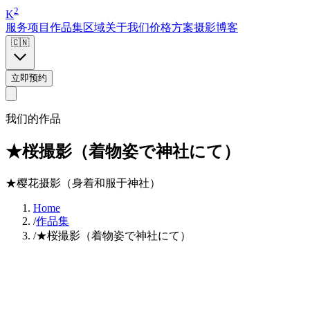
2
K
服务项目
作品集
区域
关于我们
价格方案
摄影博客
🇨🇳
立即预约
我们的作品
★桜撮影（着物姿で神社にて）
★樱花摄影（身着和服于神社）
Home
/
作品集
/
★桜撮影（着物姿で神社にて）