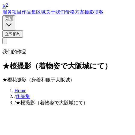
2
K
服务项目
作品集
区域
关于我们
价格方案
摄影博客
🇨🇳
立即预约
我们的作品
★桜撮影（着物姿で大阪城にて）
★樱花摄影（身着和服于大阪城）
Home
/
作品集
/
★桜撮影（着物姿で大阪城にて）