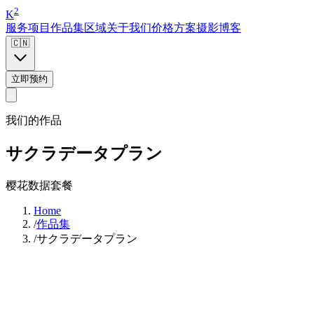
2
K
服务项目
作品集
区域
关于我们
价格方案
摄影博客
🇨🇳
立即预约
我们的作品
サクラデータプラン
樱花数据套餐
Home
/
作品集
/
サクラデータプラン