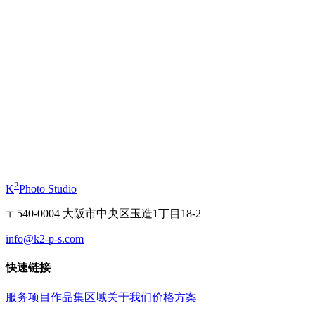
商务肖像
个人形象照
起
¥11,000
起
¥11,000
证件照
和服
起
¥3,630
起
¥1
2
K
Photo Studio
〒540-0004 大阪市中央区玉造1丁目18-2
info@k2-p-s.com
快速链接
服务项目
作品集
区域
关于我们
价格方案