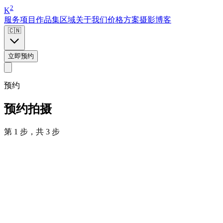
2
K
服务项目
作品集
区域
关于我们
价格方案
摄影博客
🇨🇳
立即预约
预约
预约拍摄
第 1 步，共 3 步