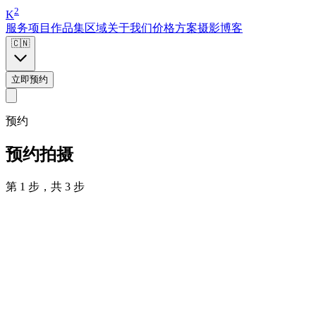
2
K
服务项目
作品集
区域
关于我们
价格方案
摄影博客
🇨🇳
立即预约
预约
预约拍摄
第 1 步，共 3 步