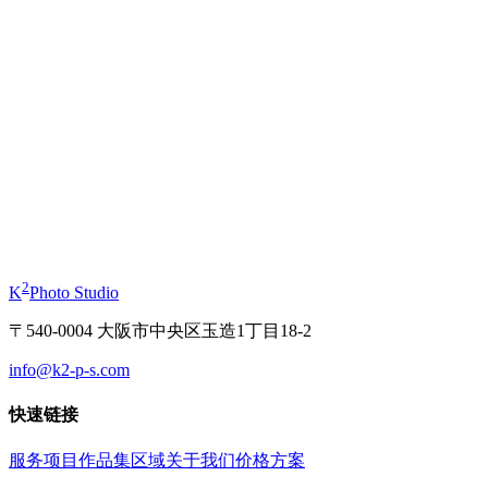
商务肖像
个人形象照
起
¥11,000
起
¥11,000
证件照
和服
起
¥3,630
起
¥1
2
K
Photo Studio
〒540-0004 大阪市中央区玉造1丁目18-2
info@k2-p-s.com
快速链接
服务项目
作品集
区域
关于我们
价格方案