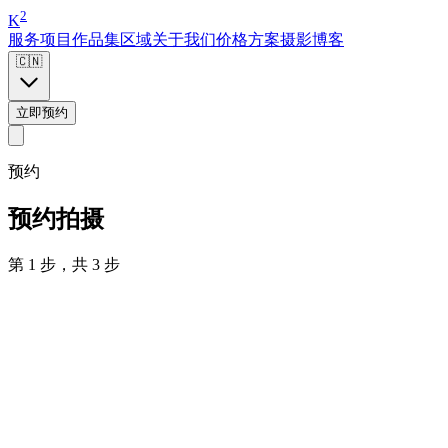
2
K
服务项目
作品集
区域
关于我们
价格方案
摄影博客
🇨🇳
立即预约
预约
预约拍摄
第 1 步，共 3 步