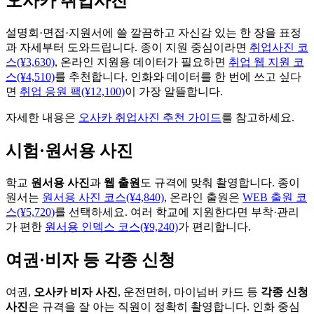
오사카 취업사진
설명회·면접·지원서에 쓸 깔끔하고 자신감 있는 한 장을 표정
과 자세부터 도와드립니다. 종이 지원 중심이라면
취업사진 코
스(¥3,630)
, 온라인 지원용 데이터가 필요하면
취업 웹 지원 코
스(¥4,510)
를 추천합니다. 인화와 데이터를 한 번에 쓰고 싶다
면
취업 응원 팩(¥12,100)
이 가장 알뜰합니다.
자세한 내용은
오사카 취업사진 추천 가이드
를 참고하세요.
시험·원서용 사진
학교
원서용 사진
과
웹 출원
도 규격에 맞춰 촬영합니다. 종이
원서는
원서용 사진 코스(¥4,840)
, 온라인 출원은
WEB 출원 코
스(¥5,720)
를 선택하세요. 여러 학교에 지원한다면 부착·관리
가 편한
원서용 인덱스 코스(¥9,240)
가 편리합니다.
여권·비자 등 각종 신청
여권,
오사카 비자 사진
, 운전면허, 마이넘버 카드 등
각종 신청
사진
은 규격을 잘 아는 직원이 정확히 촬영합니다. 인화 중심