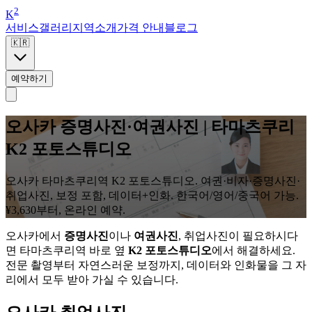
2
K
서비스
갤러리
지역
소개
가격 안내
블로그
🇰🇷
예약하기
오사카 증명사진·여권사진 | 타마츠쿠리
K2 포토스튜디오
오사카 타마츠쿠리역 K2 포토스튜디오. 여권·비자·증명사진·
취업사진, 보정 포함, 데이터+인화. 한국어/영어/중국어 가능.
¥3,630부터, 온라인 예약.
오사카에서
증명사진
이나
여권사진
, 취업사진이 필요하시다
면 타마츠쿠리역 바로 옆
K2 포토스튜디오
에서 해결하세요.
전문 촬영부터 자연스러운 보정까지, 데이터와 인화물을 그 자
리에서 모두 받아 가실 수 있습니다.