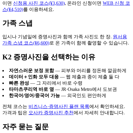
이면
신청용 사진 코스(¥3,630)
, 온라인 신청이면
WEB 신청 코
스(¥4,510)
를 이용하세요.
가족 스냅
입시나 기념일에 증명사진과 함께 가족 사진도 한 장.
원서용
가족 스냅 코스(¥6,600)
로 온 가족이 함께 촬영할 수 있습니다.
K2 증명사진을 선택하는 이유
자연스러운 보정 포함
— 피부와 머리를 정돈해 깔끔하게
데이터＋인화 모두 대응
— 웹 제출과 종이 제출 둘 다
빠른 완성
— 그 자리에서 바로 수령
타마츠쿠리역 바로 옆
— JR·Osaka Metro에서 도보권
한국어/영어/중국어 가능
— 외국인도 편안하게
전체 코스는
비즈니스·증명사진 플랜 목록
에서 확인하세요.
가격과 팁은
오사카 증명사진 추천
에서 자세히 안내합니다.
자주 묻는 질문