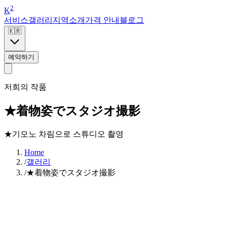
2
K
서비스
갤러리
지역
소개
가격 안내
블로그
🇰🇷
예약하기
저희의 작품
★着物姿でスタジオ撮影
★기모노 차림으로 스튜디오 촬영
Home
/
갤러리
/
★着物姿でスタジオ撮影