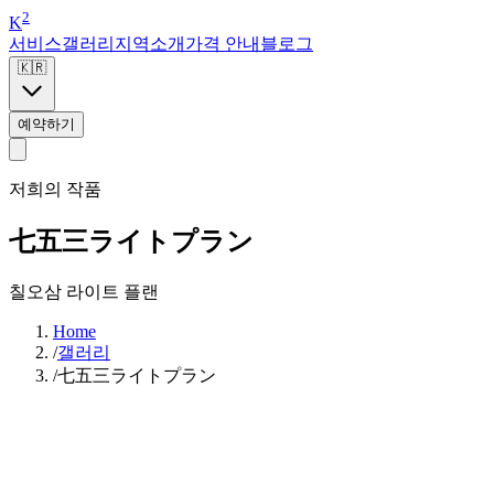
2
K
서비스
갤러리
지역
소개
가격 안내
블로그
🇰🇷
예약하기
저희의 작품
七五三ライトプラン
칠오삼 라이트 플랜
Home
/
갤러리
/
七五三ライトプラン