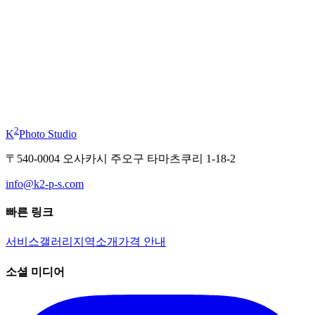
부터
¥11,000
기모노 체험
부터
¥19,800
2
K
Photo Studio
〒540-0004 오사카시 주오구 타마츠쿠리 1-18-2
info@k2-p-s.com
빠른 링크
서비스
갤러리
지역
소개
가격 안내
소셜 미디어