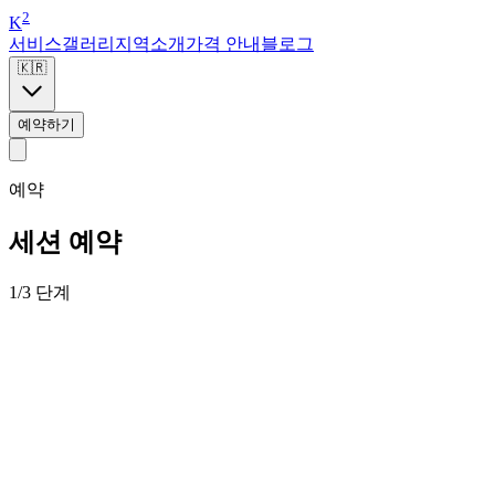
2
K
서비스
갤러리
지역
소개
가격 안내
블로그
🇰🇷
예약하기
예약
세션 예약
1/3 단계