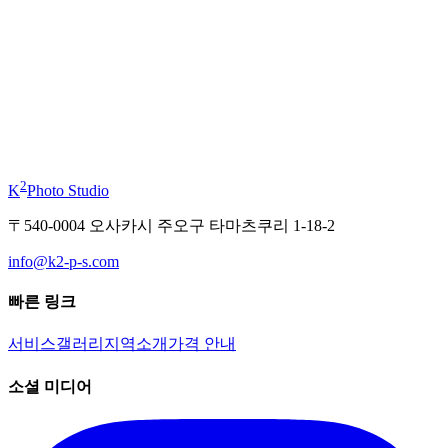
부터
¥11,000
기모노 체험
부터
¥19,800
2
K
Photo Studio
〒540-0004 오사카시 주오구 타마츠쿠리 1-18-2
info@k2-p-s.com
빠른 링크
서비스
갤러리
지역
소개
가격 안내
소셜 미디어