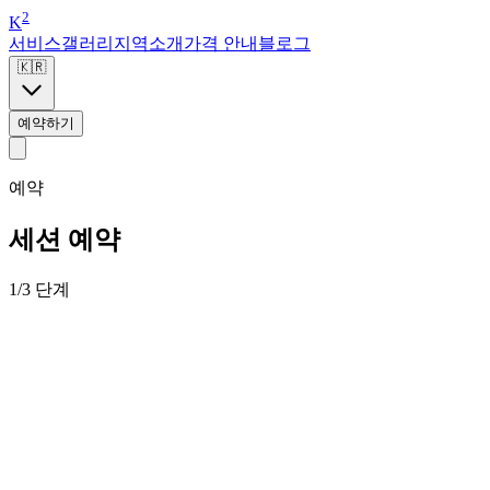
2
K
서비스
갤러리
지역
소개
가격 안내
블로그
🇰🇷
예약하기
예약
세션 예약
1/3 단계