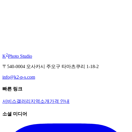
부터
¥11,000
기모노 체험
부터
¥19,800
2
K
Photo Studio
〒540-0004 오사카시 주오구 타마츠쿠리 1-18-2
info@k2-p-s.com
빠른 링크
서비스
갤러리
지역
소개
가격 안내
소셜 미디어