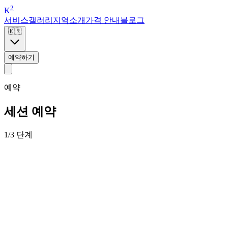
2
K
서비스
갤러리
지역
소개
가격 안내
블로그
🇰🇷
예약하기
예약
세션 예약
1/3 단계