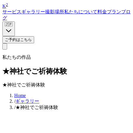
2
K
サービス
ギャラリー
撮影場所
私たちについて
料金プラン
ブロ
グ
🇯🇵
ご予約はこちら
私たちの作品
★神社でご祈祷体験
★神社でご祈祷体験
Home
/
ギャラリー
/
★神社でご祈祷体験