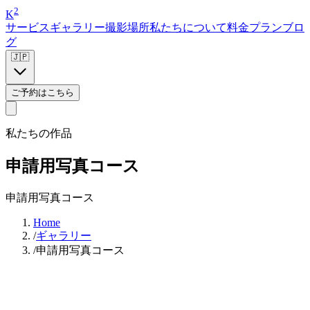
2
K
サービス
ギャラリー
撮影場所
私たちについて
料金プラン
ブロ
グ
🇯🇵
ご予約はこちら
私たちの作品
申請用写真コース
申請用写真コース
Home
/
ギャラリー
/
申請用写真コース