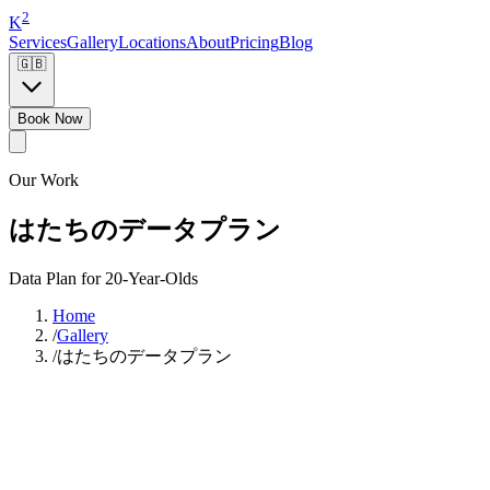
2
K
Services
Gallery
Locations
About
Pricing
Blog
🇬🇧
Book Now
Our Work
はたちのデータプラン
Data Plan for 20-Year-Olds
Home
/
Gallery
/
はたちのデータプラン