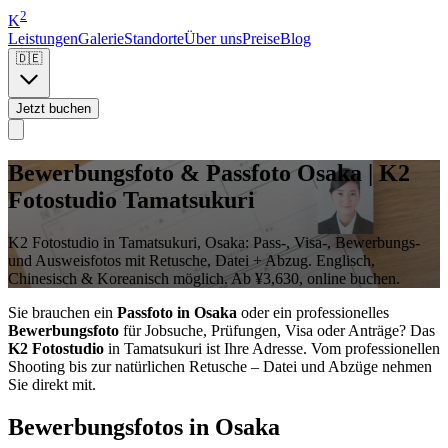
2
K
Leistungen
Galerie
Standorte
Über uns
Preise
Blog
🇩🇪
Jetzt buchen
Bewerbungsfoto & Passfoto Osaka | K2
Fotostudio Tamatsukuri
K2 Fotostudio in Tamatsukuri, Osaka: Pass-, Visa-, Bewerbungs-
und Ausweisfotos mit Retusche, Datei + Abzug. Englisch,
Chinesisch & Koreanisch möglich. Ab ¥3,630, online buchen.
Sie brauchen ein
Passfoto in Osaka
oder ein professionelles
Bewerbungsfoto
für Jobsuche, Prüfungen, Visa oder Anträge? Das
K2 Fotostudio
in Tamatsukuri ist Ihre Adresse. Vom professionellen
Shooting bis zur natürlichen Retusche – Datei und Abzüge nehmen
Sie direkt mit.
Bewerbungsfotos in Osaka