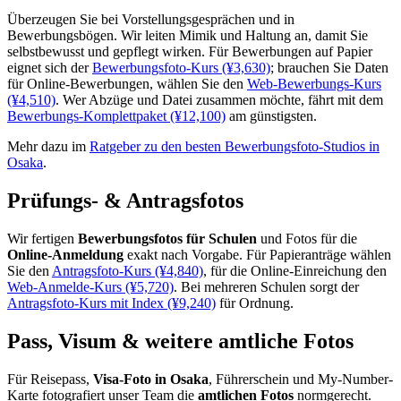
Überzeugen Sie bei Vorstellungsgesprächen und in
Bewerbungsbögen. Wir leiten Mimik und Haltung an, damit Sie
selbstbewusst und gepflegt wirken. Für Bewerbungen auf Papier
eignet sich der
Bewerbungsfoto-Kurs (¥3,630)
; brauchen Sie Daten
für Online-Bewerbungen, wählen Sie den
Web-Bewerbungs-Kurs
(¥4,510)
. Wer Abzüge und Datei zusammen möchte, fährt mit dem
Bewerbungs-Komplettpaket (¥12,100)
am günstigsten.
Mehr dazu im
Ratgeber zu den besten Bewerbungsfoto-Studios in
Osaka
.
Prüfungs- & Antragsfotos
Wir fertigen
Bewerbungsfotos für Schulen
und Fotos für die
Online-Anmeldung
exakt nach Vorgabe. Für Papieranträge wählen
Sie den
Antragsfoto-Kurs (¥4,840)
, für die Online-Einreichung den
Web-Anmelde-Kurs (¥5,720)
. Bei mehreren Schulen sorgt der
Antragsfoto-Kurs mit Index (¥9,240)
für Ordnung.
Pass, Visum & weitere amtliche Fotos
Für Reisepass,
Visa-Foto in Osaka
, Führerschein und My-Number-
Karte fotografiert unser Team die
amtlichen Fotos
normgerecht.