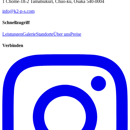
1 Chome-18-2 Tamatsukuri, Chuo-ku, Osaka 540-0004
info@k2-p-s.com
Schnellzugriff
Leistungen
Galerie
Standorte
Über uns
Preise
Verbinden