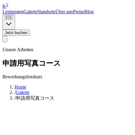
2
K
Leistungen
Galerie
Standorte
Über uns
Preise
Blog
🇩🇪
Jetzt buchen
Unsere Arbeiten
申請用写真コース
Bewerbungsfotokurs
Home
/
Galerie
/
申請用写真コース