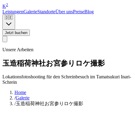
2
K
Leistungen
Galerie
Standorte
Über uns
Preise
Blog
🇩🇪
Jetzt buchen
Unsere Arbeiten
玉造稲荷神社お宮参りロケ撮影
Lokationsfotoshooting für den Schreinbesuch im Tamatsukuri Inari-
Schrein
Home
/
Galerie
/
玉造稲荷神社お宮参りロケ撮影