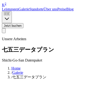
2
K
Leistungen
Galerie
Standorte
Über uns
Preise
Blog
🇩🇪
Jetzt buchen
Unsere Arbeiten
七五三データプラン
Shichi-Go-San Datenpaket
Home
/
Galerie
/
七五三データプラン