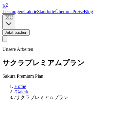
2
K
Leistungen
Galerie
Standorte
Über uns
Preise
Blog
🇩🇪
Jetzt buchen
Unsere Arbeiten
サクラプレミアムプラン
Sakura Premium Plan
Home
/
Galerie
/
サクラプレミアムプラン