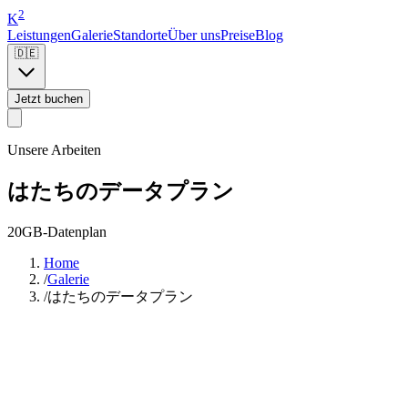
2
K
Leistungen
Galerie
Standorte
Über uns
Preise
Blog
🇩🇪
Jetzt buchen
Unsere Arbeiten
はたちのデータプラン
20GB-Datenplan
Home
/
Galerie
/
はたちのデータプラン