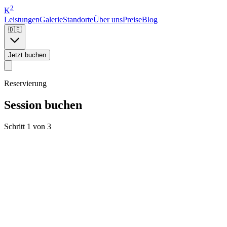
2
K
Leistungen
Galerie
Standorte
Über uns
Preise
Blog
🇩🇪
Jetzt buchen
Reservierung
Session buchen
Schritt 1 von 3