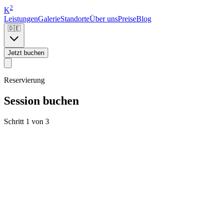
2
K
Leistungen
Galerie
Standorte
Über uns
Preise
Blog
🇩🇪
Jetzt buchen
Reservierung
Session buchen
Schritt 1 von 3