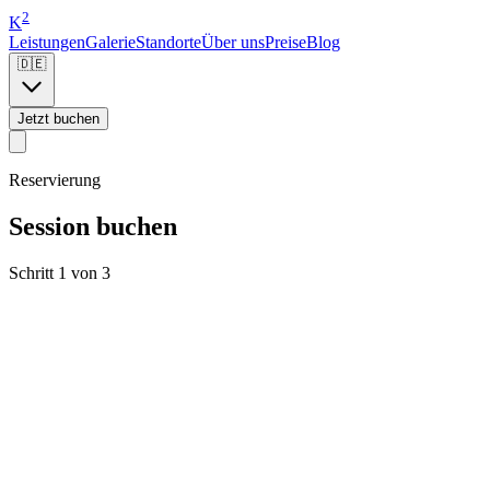
2
K
Leistungen
Galerie
Standorte
Über uns
Preise
Blog
🇩🇪
Jetzt buchen
Reservierung
Session buchen
Schritt 1 von 3