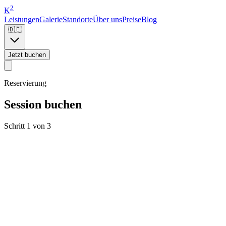
2
K
Leistungen
Galerie
Standorte
Über uns
Preise
Blog
🇩🇪
Jetzt buchen
Reservierung
Session buchen
Schritt 1 von 3