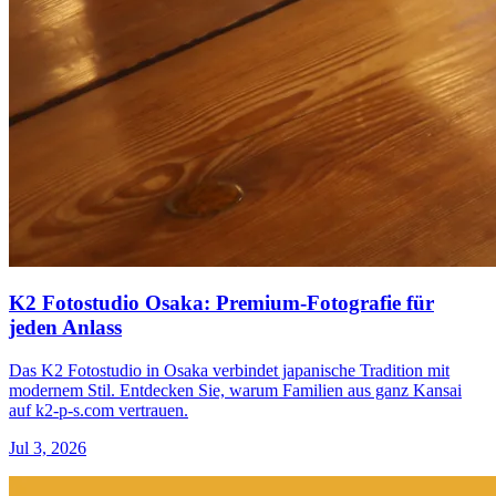
K2 Fotostudio Osaka: Premium-Fotografie für
jeden Anlass
Das K2 Fotostudio in Osaka verbindet japanische Tradition mit
modernem Stil. Entdecken Sie, warum Familien aus ganz Kansai
auf k2-p-s.com vertrauen.
Jul 3, 2026