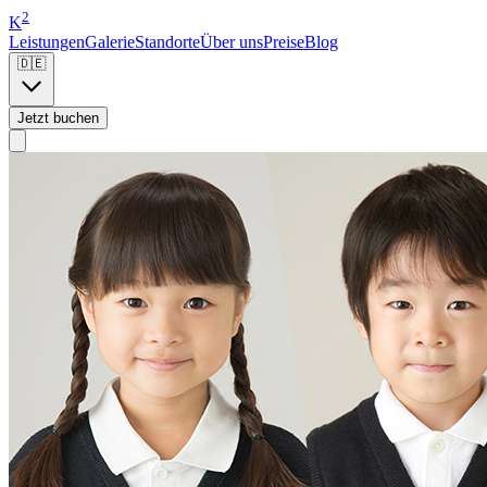
2
K
Leistungen
Galerie
Standorte
Über uns
Preise
Blog
🇩🇪
Jetzt buchen