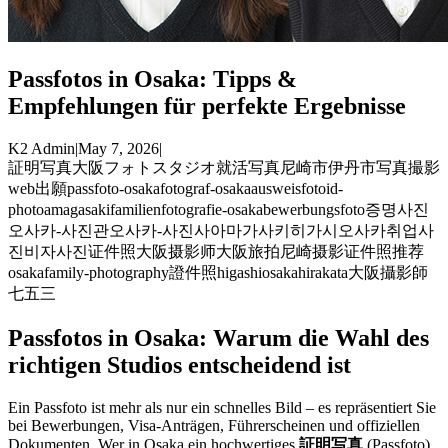
Passfotos in Osaka: Tipps &
Empfehlungen für perfekte Ergebnisse
K2 Admin
|
May 7, 2026
|
証明写真
大阪
フォトスタジオ
就活写真
尼崎市
伊丹市
写真撮影
web出願
passfoto-osaka
fotograf-osaka
ausweisfoto
id-
photo
amagasaki
familienfotografie-osaka
bewerbungsfoto
증명사진
오사카-사진관
오사카-사진사
아마가사키
히가시오사카
취업사
진
비자사진
证件照
大阪摄影师
大阪旅拍
尼崎摄影
证件照推荐
osaka
family-photography
證件照
higashiosaka
hirakata
大阪攝影師
七五三
Passfotos in Osaka: Warum die Wahl des
richtigen Studios entscheidend ist
Ein Passfoto ist mehr als nur ein schnelles Bild – es repräsentiert Sie
bei Bewerbungen, Visa-Anträgen, Führerscheinen und offiziellen
Dokumenten. Wer in Osaka ein hochwertiges
証明写真
(Passfoto)